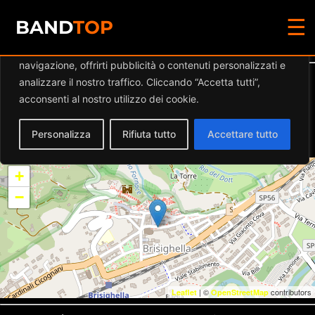
☰
Diamo valore alla tua privacy
BAND
TOP
Utilizziamo i cookie per migliorare la tua esperienza di
navigazione, offrirti pubblicità o contenuti personalizzati e
Dettaglio eventi
analizzare il nostro traffico. Cliccando “Accetta tutti”,
acconsenti al nostro utilizzo dei cookie.
Data:
06.09.2024 19:30
–
23:55
Luogo:
Circolo G.Borsi
Personalizza
Rifiuta tutto
Accettare tutto
Categorie:
Musica Live Ravenna
+
−
| ©
contributors
Leaflet
OpenStreetMap