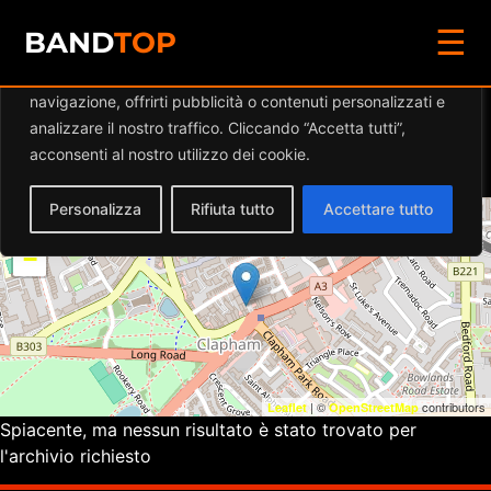
☰
Diamo valore alla tua privacy
BAND
TOP
Utilizziamo i cookie per migliorare la tua esperienza di
navigazione, offrirti pubblicità o contenuti personalizzati e
Eventi a
VENN STREET
analizzare il nostro traffico. Cliccando “Accetta tutti”,
RECORDS
acconsenti al nostro utilizzo dei cookie.
Personalizza
Rifiuta tutto
Accettare tutto
+
−
| ©
contributors
Leaflet
OpenStreetMap
Spiacente, ma nessun risultato è stato trovato per
l'archivio richiesto