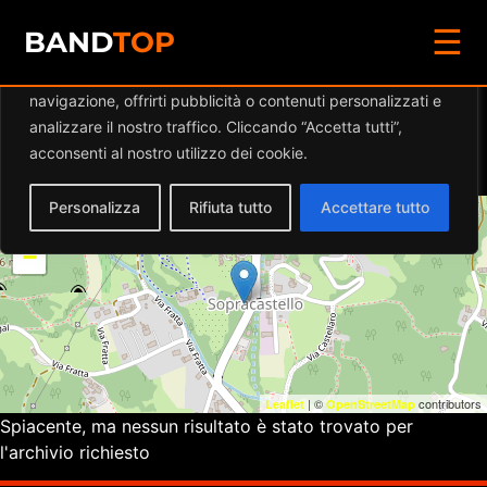
☰
Diamo valore alla tua privacy
BAND
TOP
Utilizziamo i cookie per migliorare la tua esperienza di
navigazione, offrirti pubblicità o contenuti personalizzati e
Eventi a
SPAZIO
analizzare il nostro traffico. Cliccando “Accetta tutti”,
SCUDERIA
acconsenti al nostro utilizzo dei cookie.
Personalizza
Rifiuta tutto
Accettare tutto
+
−
| ©
contributors
Leaflet
OpenStreetMap
Spiacente, ma nessun risultato è stato trovato per
l'archivio richiesto