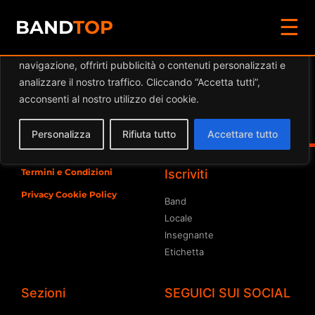
☰
Diamo valore alla tua privacy
BAND
TOP
Utilizziamo i cookie per migliorare la tua esperienza di
navigazione, offrirti pubblicità o contenuti personalizzati e
Eventi a
SPAZIO HYDRO
analizzare il nostro traffico. Cliccando “Accetta tutti”,
acconsenti al nostro utilizzo dei cookie.
Spiacente, ma nessun risultato è stato trovato per
l'archivio richiesto
Personalizza
Rifiuta tutto
Accettare tutto
Termini e Condizioni
Iscriviti
Privacy Cookie Policy
Band
Locale
Insegnante
Etichetta
Sezioni
SEGUICI SUI SOCIAL