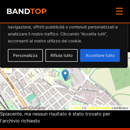
☰
Diamo valore alla tua privacy
BAND
TOP
Utilizziamo i cookie per migliorare la tua esperienza di
navigazione, offrirti pubblicità o contenuti personalizzati e
Eventi a
SPAZIO
analizzare il nostro traffico. Cliccando “Accetta tutti”,
ETEROTOPIA
acconsenti al nostro utilizzo dei cookie.
Personalizza
Rifiuta tutto
Accettare tutto
+
−
| ©
contributors
Leaflet
OpenStreetMap
Spiacente, ma nessun risultato è stato trovato per
l'archivio richiesto