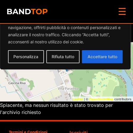
☰
Diamo valore alla tua privacy
BAND
TOP
Utilizziamo i cookie per migliorare la tua esperienza di
navigazione, offrirti pubblicità o contenuti personalizzati e
Eventi a
SETTES GIO
analizzare il nostro traffico. Cliccando “Accetta tutti”,
acconsenti al nostro utilizzo dei cookie.
+
Personalizza
Rifiuta tutto
Accettare tutto
−
| ©
contributors
Leaflet
OpenStreetMap
Spiacente, ma nessun risultato è stato trovato per
l'archivio richiesto
Termini e Condizioni
Iscriviti