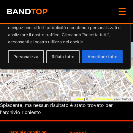
☰
Diamo valore alla tua privacy
BAND
TOP
Utilizziamo i cookie per migliorare la tua esperienza di
navigazione, offrirti pubblicità o contenuti personalizzati e
Eventi a
ROXANNE
analizzare il nostro traffico. Cliccando “Accetta tutti”,
acconsenti al nostro utilizzo dei cookie.
+
Personalizza
Rifiuta tutto
Accettare tutto
−
| ©
contributors
Leaflet
OpenStreetMap
Spiacente, ma nessun risultato è stato trovato per
l'archivio richiesto
Termini e Condizioni
Iscriviti