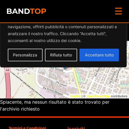
☰
Diamo valore alla tua privacy
BAND
TOP
Utilizziamo i cookie per migliorare la tua esperienza di
navigazione, offrirti pubblicità o contenuti personalizzati e
Eventi a
PINTAFONICA
analizzare il nostro traffico. Cliccando “Accetta tutti”,
acconsenti al nostro utilizzo dei cookie.
+
Personalizza
Rifiuta tutto
Accettare tutto
−
| ©
contributors
Leaflet
OpenStreetMap
Spiacente, ma nessun risultato è stato trovato per
l'archivio richiesto
Termini e Condizioni
Iscriviti