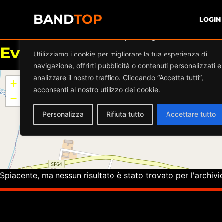
BAND
TOP
LOGIN
Diamo valore alla tua privacy
Eventi a
Piazza Roma Milz
Utilizziamo i cookie per migliorare la tua esperienza di
navigazione, offrirti pubblicità o contenuti personalizzati e
analizzare il nostro traffico. Cliccando “Accetta tutti”,
+
acconsenti al nostro utilizzo dei cookie.
−
Personalizza
Rifiuta tutto
Accettare tutto
Spiacente, ma nessun risultato è stato trovato per l'archivi