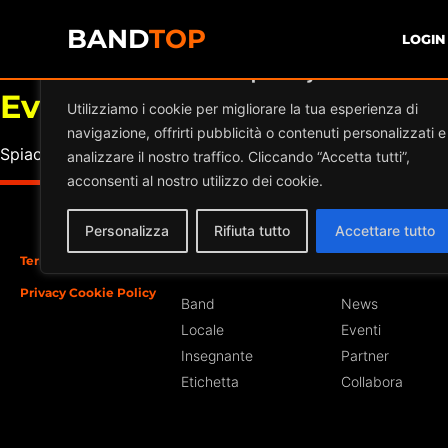
BAND
TOP
LOGIN
Diamo valore alla tua privacy
Eventi a
Piazza Argentina
Utilizziamo i cookie per migliorare la tua esperienza di
navigazione, offrirti pubblicità o contenuti personalizzati e
Spiacente, ma nessun risultato è stato trovato per l'archivi
analizzare il nostro traffico. Cliccando “Accetta tutti”,
acconsenti al nostro utilizzo dei cookie.
Personalizza
Rifiuta tutto
Accettare tutto
Termini e Condizioni
Iscriviti
Sezioni
Privacy Cookie Policy
Band
News
Locale
Eventi
Insegnante
Partner
Etichetta
Collabora