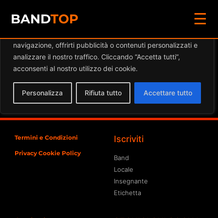
☰
Diamo valore alla tua privacy
BAND
TOP
Utilizziamo i cookie per migliorare la tua esperienza di
navigazione, offrirti pubblicità o contenuti personalizzati e
Eventi a
Phobos Group
analizzare il nostro traffico. Cliccando “Accetta tutti”,
Verona
acconsenti al nostro utilizzo dei cookie.
Spiacente, ma nessun risultato è stato trovato per
Personalizza
Rifiuta tutto
Accettare tutto
l'archivio richiesto
Termini e Condizioni
Iscriviti
Privacy Cookie Policy
Band
Locale
Insegnante
Etichetta