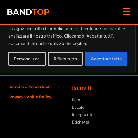
☰
Diamo valore alla tua privacy
BAND
TOP
Utilizziamo i cookie per migliorare la tua esperienza di
navigazione, offrirti pubblicità o contenuti personalizzati e
Eventi a
analizzare il nostro traffico. Cliccando “Accetta tutti”,
PALAGERUNDIUM
acconsenti al nostro utilizzo dei cookie.
Spiacente, ma nessun risultato è stato trovato per
Personalizza
Rifiuta tutto
Accettare tutto
l'archivio richiesto
Termini e Condizioni
Iscriviti
Privacy Cookie Policy
Band
Locale
Insegnante
Etichetta