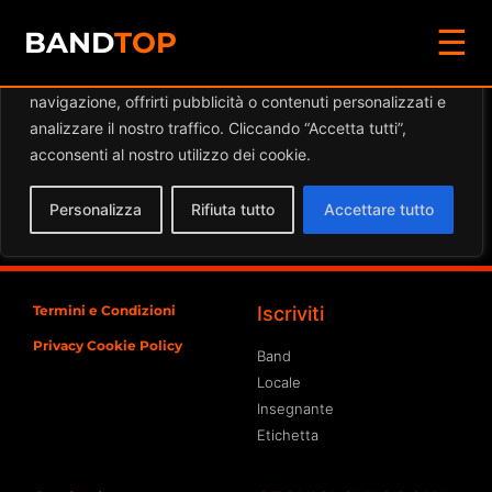
☰
Diamo valore alla tua privacy
BAND
TOP
Utilizziamo i cookie per migliorare la tua esperienza di
navigazione, offrirti pubblicità o contenuti personalizzati e
Eventi a
Notte Bianca
analizzare il nostro traffico. Cliccando “Accetta tutti”,
Pinoro
acconsenti al nostro utilizzo dei cookie.
Spiacente, ma nessun risultato è stato trovato per
Personalizza
Rifiuta tutto
Accettare tutto
l'archivio richiesto
Termini e Condizioni
Iscriviti
Privacy Cookie Policy
Band
Locale
Insegnante
Etichetta