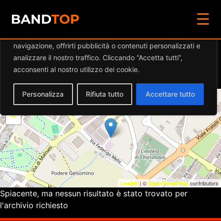
☰
Diamo valore alla tua privacy
BAND
TOP
Utilizziamo i cookie per migliorare la tua esperienza di
navigazione, offrirti pubblicità o contenuti personalizzati e
Eventi a
MONSTER’S A-
analizzare il nostro traffico. Cliccando “Accetta tutti”,
LIVE
acconsenti al nostro utilizzo dei cookie.
Personalizza
Rifiuta tutto
Accettare tutto
+
−
| ©
contributors
Leaflet
OpenStreetMap
Spiacente, ma nessun risultato è stato trovato per
l'archivio richiesto