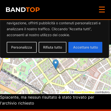
☰
Diamo valore alla tua privacy
BAND
TOP
Utilizziamo i cookie per migliorare la tua esperienza di
navigazione, offrirti pubblicità o contenuti personalizzati e
Eventi a
MIRALAGO Pizza
analizzare il nostro traffico. Cliccando “Accetta tutti”,
& Cucina
acconsenti al nostro utilizzo dei cookie.
Personalizza
Rifiuta tutto
Accettare tutto
+
−
| ©
contributors
Leaflet
OpenStreetMap
Spiacente, ma nessun risultato è stato trovato per
l'archivio richiesto