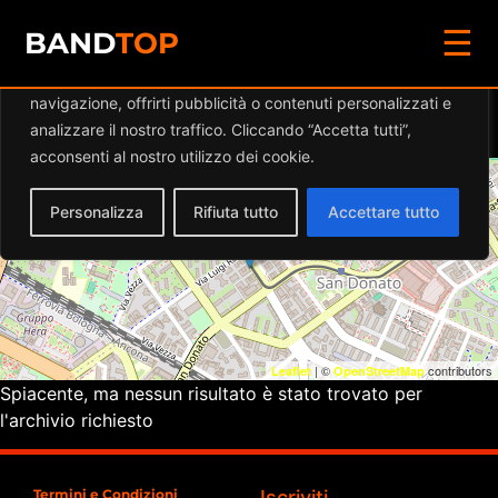
☰
Diamo valore alla tua privacy
BAND
TOP
Utilizziamo i cookie per migliorare la tua esperienza di
navigazione, offrirti pubblicità o contenuti personalizzati e
Eventi a
MIRALAGO
analizzare il nostro traffico. Cliccando “Accetta tutti”,
acconsenti al nostro utilizzo dei cookie.
+
Personalizza
Rifiuta tutto
Accettare tutto
−
| ©
contributors
Leaflet
OpenStreetMap
Spiacente, ma nessun risultato è stato trovato per
l'archivio richiesto
Termini e Condizioni
Iscriviti