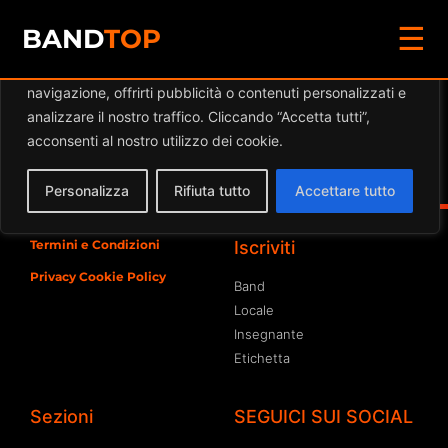
☰
Diamo valore alla tua privacy
BAND
TOP
Utilizziamo i cookie per migliorare la tua esperienza di
navigazione, offrirti pubblicità o contenuti personalizzati e
Eventi a
MAVERICK
analizzare il nostro traffico. Cliccando “Accetta tutti”,
acconsenti al nostro utilizzo dei cookie.
Spiacente, ma nessun risultato è stato trovato per
l'archivio richiesto
Personalizza
Rifiuta tutto
Accettare tutto
Termini e Condizioni
Iscriviti
Privacy Cookie Policy
Band
Locale
Insegnante
Etichetta
Sezioni
SEGUICI SUI SOCIAL