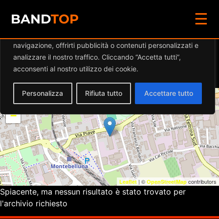
☰
Diamo valore alla tua privacy
BAND
TOP
Utilizziamo i cookie per migliorare la tua esperienza di
navigazione, offrirti pubblicità o contenuti personalizzati e
Eventi a
MATTOROSSO
analizzare il nostro traffico. Cliccando “Accetta tutti”,
PUB
acconsenti al nostro utilizzo dei cookie.
Personalizza
Rifiuta tutto
Accettare tutto
+
−
| ©
contributors
Leaflet
OpenStreetMap
Spiacente, ma nessun risultato è stato trovato per
l'archivio richiesto