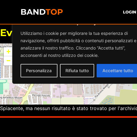
BAND
TOP
LOGIN
Diamo valore alla tua privacy
Eventi a
MASNADA BRUGH
Utilizziamo i cookie per migliorare la tua esperienza di
navigazione, offrirti pubblicità o contenuti personalizzati e
analizzare il nostro traffico. Cliccando “Accetta tutti”,
+
acconsenti al nostro utilizzo dei cookie.
−
Personalizza
Rifiuta tutto
Accettare tutto
Spiacente, ma nessun risultato è stato trovato per l'archivi