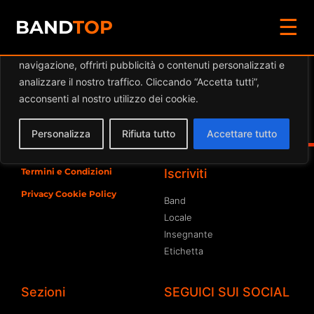
☰
Diamo valore alla tua privacy
BAND
TOP
Utilizziamo i cookie per migliorare la tua esperienza di
navigazione, offrirti pubblicità o contenuti personalizzati e
Eventi a
MARGINI FEST
analizzare il nostro traffico. Cliccando “Accetta tutti”,
acconsenti al nostro utilizzo dei cookie.
Spiacente, ma nessun risultato è stato trovato per
l'archivio richiesto
Personalizza
Rifiuta tutto
Accettare tutto
Termini e Condizioni
Iscriviti
Privacy Cookie Policy
Band
Locale
Insegnante
Etichetta
Sezioni
SEGUICI SUI SOCIAL