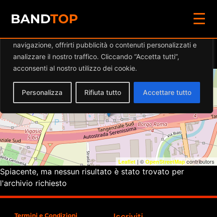
☰
Diamo valore alla tua privacy
BAND
TOP
Utilizziamo i cookie per migliorare la tua esperienza di
navigazione, offrirti pubblicità o contenuti personalizzati e
Eventi a
MAD’in ITALY
analizzare il nostro traffico. Cliccando “Accetta tutti”,
acconsenti al nostro utilizzo dei cookie.
+
Personalizza
Rifiuta tutto
Accettare tutto
−
| ©
contributors
Leaflet
OpenStreetMap
Spiacente, ma nessun risultato è stato trovato per
l'archivio richiesto
Termini e Condizioni
Iscriviti