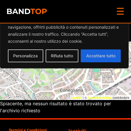
☰
Diamo valore alla tua privacy
BAND
TOP
Utilizziamo i cookie per migliorare la tua esperienza di
navigazione, offrirti pubblicità o contenuti personalizzati e
Eventi a
LZO brewery
analizzare il nostro traffico. Cliccando “Accetta tutti”,
acconsenti al nostro utilizzo dei cookie.
+
Personalizza
Rifiuta tutto
Accettare tutto
−
| ©
contributors
Leaflet
OpenStreetMap
Spiacente, ma nessun risultato è stato trovato per
l'archivio richiesto
Termini e Condizioni
Iscriviti