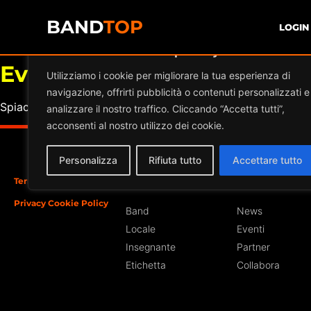
BAND
TOP
LOGIN
Diamo valore alla tua privacy
Eventi a
LA SERRA
Utilizziamo i cookie per migliorare la tua esperienza di
navigazione, offrirti pubblicità o contenuti personalizzati e
Spiacente, ma nessun risultato è stato trovato per l'archivi
analizzare il nostro traffico. Cliccando “Accetta tutti”,
acconsenti al nostro utilizzo dei cookie.
Personalizza
Rifiuta tutto
Accettare tutto
Termini e Condizioni
Iscriviti
Sezioni
Privacy Cookie Policy
Band
News
Locale
Eventi
Insegnante
Partner
Etichetta
Collabora