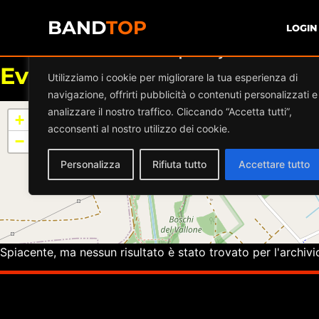
BAND
TOP
LOGIN
Diamo valore alla tua privacy
Eventi a
LA MEGADITTA
Utilizziamo i cookie per migliorare la tua esperienza di
navigazione, offrirti pubblicità o contenuti personalizzati e
analizzare il nostro traffico. Cliccando “Accetta tutti”,
+
acconsenti al nostro utilizzo dei cookie.
−
Personalizza
Rifiuta tutto
Accettare tutto
Spiacente, ma nessun risultato è stato trovato per l'archivi