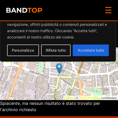
☰
Diamo valore alla tua privacy
BAND
TOP
Utilizziamo i cookie per migliorare la tua esperienza di
navigazione, offrirti pubblicità o contenuti personalizzati e
Eventi a
KASHMIR
analizzare il nostro traffico. Cliccando “Accetta tutti”,
BISTROT
acconsenti al nostro utilizzo dei cookie.
Personalizza
Rifiuta tutto
Accettare tutto
+
−
| ©
contributors
Leaflet
OpenStreetMap
Spiacente, ma nessun risultato è stato trovato per
l'archivio richiesto