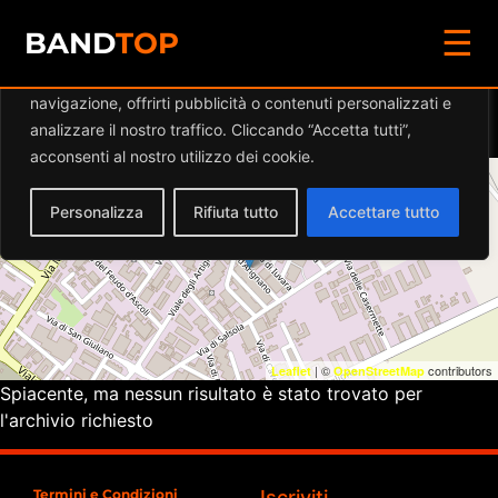
☰
Diamo valore alla tua privacy
BAND
TOP
Utilizziamo i cookie per migliorare la tua esperienza di
navigazione, offrirti pubblicità o contenuti personalizzati e
Eventi a
GREMIUM MC
analizzare il nostro traffico. Cliccando “Accetta tutti”,
acconsenti al nostro utilizzo dei cookie.
+
Personalizza
Rifiuta tutto
Accettare tutto
−
| ©
contributors
Leaflet
OpenStreetMap
Spiacente, ma nessun risultato è stato trovato per
l'archivio richiesto
Termini e Condizioni
Iscriviti