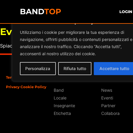
BAND
TOP
LOGIN
Diamo valore alla tua privacy
Eventi a
FESTIVAL “GIANL
Utilizziamo i cookie per migliorare la tua esperienza di
navigazione, offrirti pubblicità o contenuti personalizzati e
Spiacente, ma nessun risultato è stato trovato per l'archivi
analizzare il nostro traffico. Cliccando “Accetta tutti”,
acconsenti al nostro utilizzo dei cookie.
Personalizza
Rifiuta tutto
Accettare tutto
Termini e Condizioni
Iscriviti
Sezioni
Privacy Cookie Policy
Band
News
Locale
Eventi
Insegnante
Partner
Etichetta
Collabora