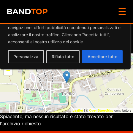
☰
Diamo valore alla tua privacy
BAND
TOP
Utilizziamo i cookie per migliorare la tua esperienza di
navigazione, offrirti pubblicità o contenuti personalizzati e
Eventi a
DRUNK IN
analizzare il nostro traffico. Cliccando “Accetta tutti”,
PUBLIC
acconsenti al nostro utilizzo dei cookie.
Personalizza
Rifiuta tutto
Accettare tutto
+
−
| ©
contributors
Leaflet
OpenStreetMap
Spiacente, ma nessun risultato è stato trovato per
l'archivio richiesto