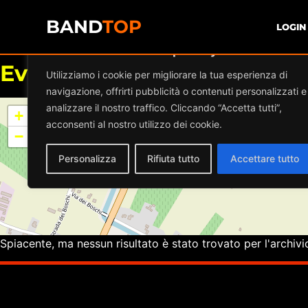
BAND
TOP
LOGIN
Diamo valore alla tua privacy
Eventi a
DON DIVINO
Utilizziamo i cookie per migliorare la tua esperienza di
navigazione, offrirti pubblicità o contenuti personalizzati e
analizzare il nostro traffico. Cliccando “Accetta tutti”,
+
acconsenti al nostro utilizzo dei cookie.
−
Personalizza
Rifiuta tutto
Accettare tutto
Spiacente, ma nessun risultato è stato trovato per l'archivi