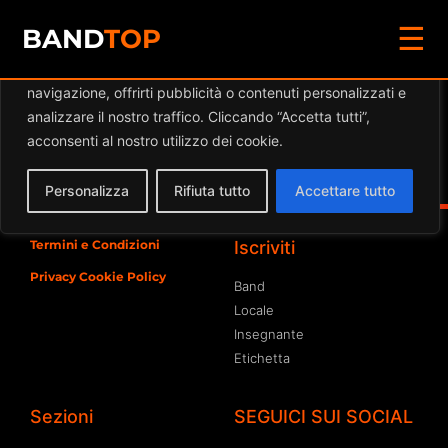
☰
Diamo valore alla tua privacy
BAND
TOP
Utilizziamo i cookie per migliorare la tua esperienza di
navigazione, offrirti pubblicità o contenuti personalizzati e
Eventi a
Defrag
analizzare il nostro traffico. Cliccando “Accetta tutti”,
acconsenti al nostro utilizzo dei cookie.
Spiacente, ma nessun risultato è stato trovato per
l'archivio richiesto
Personalizza
Rifiuta tutto
Accettare tutto
Termini e Condizioni
Iscriviti
Privacy Cookie Policy
Band
Locale
Insegnante
Etichetta
Sezioni
SEGUICI SUI SOCIAL