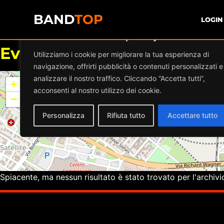
BAND
TOP
LOGIN
Diamo valore alla tua privacy
Eventi a
CIRCOLO BLACKS
Utilizziamo i cookie per migliorare la tua esperienza di
navigazione, offrirti pubblicità o contenuti personalizzati e
analizzare il nostro traffico. Cliccando “Accetta tutti”,
+
acconsenti al nostro utilizzo dei cookie.
−
Personalizza
Rifiuta tutto
Accettare tutto
Spiacente, ma nessun risultato è stato trovato per l'archivi