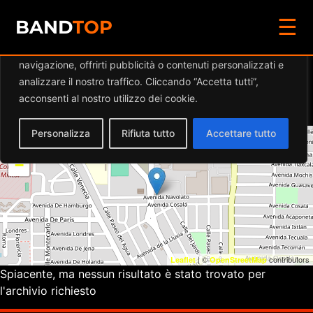
☰
Diamo valore alla tua privacy
BAND
TOP
Utilizziamo i cookie per migliorare la tua esperienza di
navigazione, offrirti pubblicità o contenuti personalizzati e
Eventi a
CIRCOLO BLACK
analizzare il nostro traffico. Cliccando “Accetta tutti”,
INSIDE
acconsenti al nostro utilizzo dei cookie.
Personalizza
Rifiuta tutto
Accettare tutto
+
−
| ©
contributors
Leaflet
OpenStreetMap
Spiacente, ma nessun risultato è stato trovato per
l'archivio richiesto