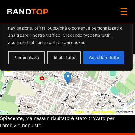
☰
Diamo valore alla tua privacy
BAND
TOP
Utilizziamo i cookie per migliorare la tua esperienza di
navigazione, offrirti pubblicità o contenuti personalizzati e
Eventi a
CIRCOLO ARCI
analizzare il nostro traffico. Cliccando “Accetta tutti”,
BRAINSTORM
acconsenti al nostro utilizzo dei cookie.
Personalizza
Rifiuta tutto
Accettare tutto
+
−
| ©
contributors
Leaflet
OpenStreetMap
Spiacente, ma nessun risultato è stato trovato per
l'archivio richiesto