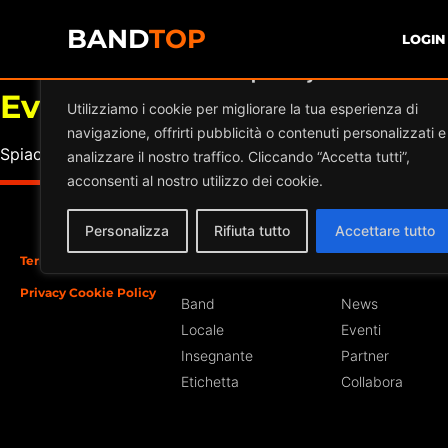
BAND
TOP
LOGIN
Diamo valore alla tua privacy
Eventi a
BRUTUS PUB
Utilizziamo i cookie per migliorare la tua esperienza di
navigazione, offrirti pubblicità o contenuti personalizzati e
Spiacente, ma nessun risultato è stato trovato per l'archivi
analizzare il nostro traffico. Cliccando “Accetta tutti”,
acconsenti al nostro utilizzo dei cookie.
Personalizza
Rifiuta tutto
Accettare tutto
Termini e Condizioni
Iscriviti
Sezioni
Privacy Cookie Policy
Band
News
Locale
Eventi
Insegnante
Partner
Etichetta
Collabora