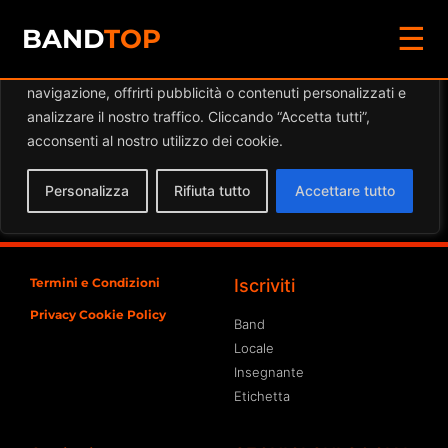
☰
Diamo valore alla tua privacy
BAND
TOP
Utilizziamo i cookie per migliorare la tua esperienza di
navigazione, offrirti pubblicità o contenuti personalizzati e
Eventi a
Bon Ton – Bistrot
analizzare il nostro traffico. Cliccando “Accetta tutti”,
Wine, Beer & Food
acconsenti al nostro utilizzo dei cookie.
Spiacente, ma nessun risultato è stato trovato per
Personalizza
Rifiuta tutto
Accettare tutto
l'archivio richiesto
Termini e Condizioni
Iscriviti
Privacy Cookie Policy
Band
Locale
Insegnante
Etichetta