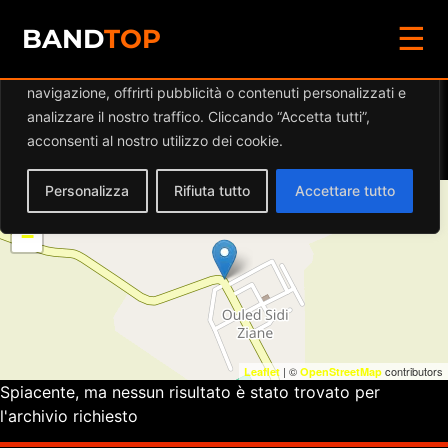
☰
Diamo valore alla tua privacy
BAND
TOP
Utilizziamo i cookie per migliorare la tua esperienza di
navigazione, offrirti pubblicità o contenuti personalizzati e
Eventi a
BIRRERIA
analizzare il nostro traffico. Cliccando “Accetta tutti”,
WANTED
acconsenti al nostro utilizzo dei cookie.
Personalizza
Rifiuta tutto
Accettare tutto
+
−
| ©
contributors
Leaflet
OpenStreetMap
Spiacente, ma nessun risultato è stato trovato per
l'archivio richiesto