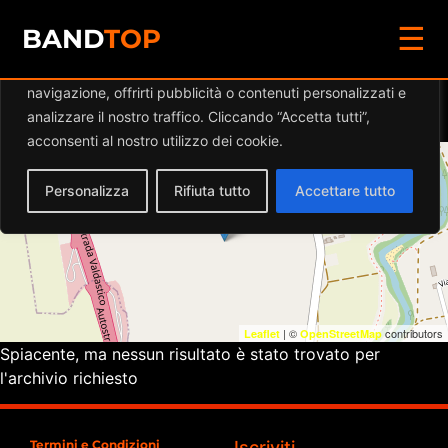
☰
Diamo valore alla tua privacy
BAND
TOP
Utilizziamo i cookie per migliorare la tua esperienza di
navigazione, offrirti pubblicità o contenuti personalizzati e
Eventi a
BIRRERIA TRENTI
analizzare il nostro traffico. Cliccando “Accetta tutti”,
acconsenti al nostro utilizzo dei cookie.
+
Personalizza
Rifiuta tutto
Accettare tutto
−
| ©
contributors
Leaflet
OpenStreetMap
Spiacente, ma nessun risultato è stato trovato per
l'archivio richiesto
Termini e Condizioni
Iscriviti