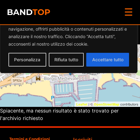
☰
Diamo valore alla tua privacy
BAND
TOP
Utilizziamo i cookie per migliorare la tua esperienza di
navigazione, offrirti pubblicità o contenuti personalizzati e
Eventi a
BE COOL
analizzare il nostro traffico. Cliccando “Accetta tutti”,
acconsenti al nostro utilizzo dei cookie.
+
Personalizza
Rifiuta tutto
Accettare tutto
−
| ©
contributors
Leaflet
OpenStreetMap
Spiacente, ma nessun risultato è stato trovato per
l'archivio richiesto
Termini e Condizioni
Iscriviti