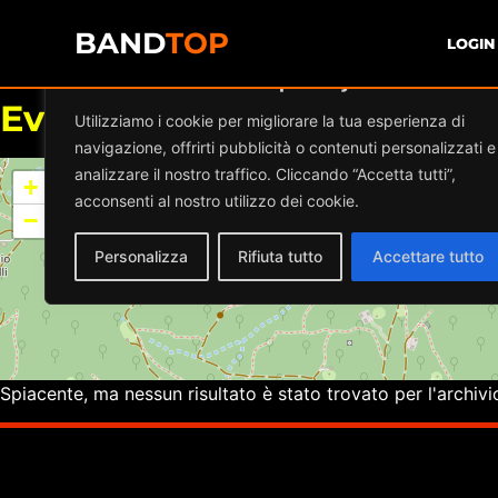
BAND
TOP
LOGIN
Diamo valore alla tua privacy
Eventi a
BAR BIRILLO
Utilizziamo i cookie per migliorare la tua esperienza di
navigazione, offrirti pubblicità o contenuti personalizzati e
analizzare il nostro traffico. Cliccando “Accetta tutti”,
+
acconsenti al nostro utilizzo dei cookie.
−
Personalizza
Rifiuta tutto
Accettare tutto
Spiacente, ma nessun risultato è stato trovato per l'archivi