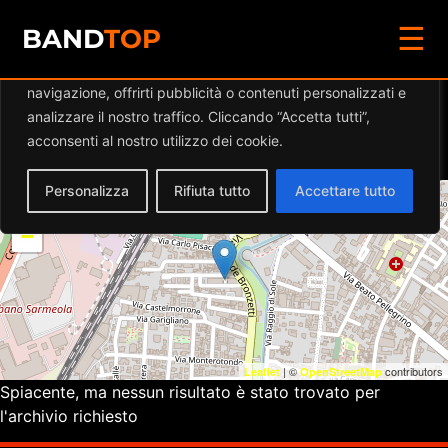
☰
Diamo valore alla tua privacy
BAND
TOP
Utilizziamo i cookie per migliorare la tua esperienza di
navigazione, offrirti pubblicità o contenuti personalizzati e
Eventi a
BAMBOO
analizzare il nostro traffico. Cliccando “Accetta tutti”,
VOLUME DUE
acconsenti al nostro utilizzo dei cookie.
Personalizza
Rifiuta tutto
Accettare tutto
+
−
| ©
contributors
Leaflet
OpenStreetMap
Spiacente, ma nessun risultato è stato trovato per
l'archivio richiesto