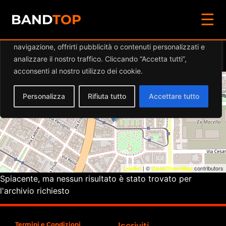
☰
Diamo valore alla tua privacy
BAND
TOP
Utilizziamo i cookie per migliorare la tua esperienza di
navigazione, offrirti pubblicità o contenuti personalizzati e
Eventi a
BACHELITE CLAB
analizzare il nostro traffico. Cliccando “Accetta tutti”,
acconsenti al nostro utilizzo dei cookie.
+
Personalizza
Rifiuta tutto
Accettare tutto
−
| ©
contributors
Leaflet
OpenStreetMap
Spiacente, ma nessun risultato è stato trovato per
l'archivio richiesto
Termini e Condizioni
Iscriviti