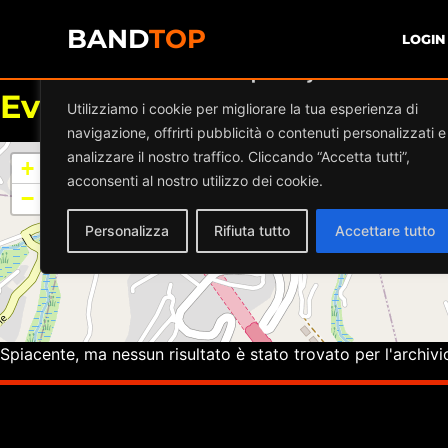
BAND
TOP
LOGIN
Diamo valore alla tua privacy
Eventi a
AUDITORIUM GUA
Utilizziamo i cookie per migliorare la tua esperienza di
navigazione, offrirti pubblicità o contenuti personalizzati e
analizzare il nostro traffico. Cliccando “Accetta tutti”,
+
acconsenti al nostro utilizzo dei cookie.
−
Personalizza
Rifiuta tutto
Accettare tutto
Spiacente, ma nessun risultato è stato trovato per l'archivi