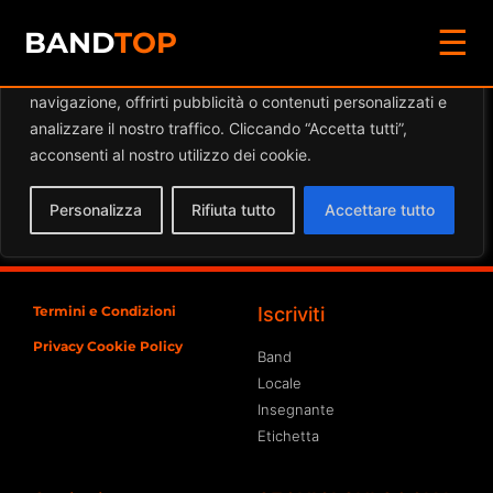
☰
Diamo valore alla tua privacy
BAND
TOP
Utilizziamo i cookie per migliorare la tua esperienza di
navigazione, offrirti pubblicità o contenuti personalizzati e
Eventi a
Arezzo Wave
analizzare il nostro traffico. Cliccando “Accetta tutti”,
Lombardia
acconsenti al nostro utilizzo dei cookie.
Spiacente, ma nessun risultato è stato trovato per
Personalizza
Rifiuta tutto
Accettare tutto
l'archivio richiesto
Termini e Condizioni
Iscriviti
Privacy Cookie Policy
Band
Locale
Insegnante
Etichetta