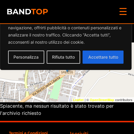
☰
Diamo valore alla tua privacy
BAND
TOP
Utilizziamo i cookie per migliorare la tua esperienza di
navigazione, offrirti pubblicità o contenuti personalizzati e
Eventi a
AMELIE
analizzare il nostro traffico. Cliccando “Accetta tutti”,
acconsenti al nostro utilizzo dei cookie.
+
Personalizza
Rifiuta tutto
Accettare tutto
−
| ©
contributors
Leaflet
OpenStreetMap
Spiacente, ma nessun risultato è stato trovato per
l'archivio richiesto
Termini e Condizioni
Iscriviti