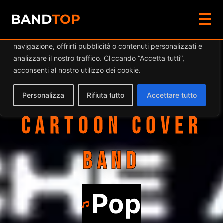
☰
Diamo valore alla tua privacy
BAND
TOP
Utilizziamo i cookie per migliorare la tua esperienza di
navigazione, offrirti pubblicità o contenuti personalizzati e
RITORNO AI
analizzare il nostro traffico. Cliccando “Accetta tutti”,
acconsenti al nostro utilizzo dei cookie.
CARTOONS
Personalizza
Rifiuta tutto
Accettare tutto
CARTOON COVER
BAND
Pop