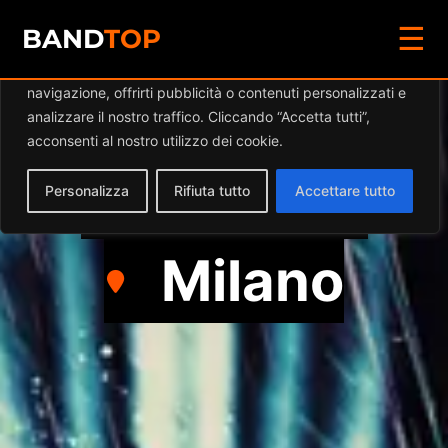
☰
Diamo valore alla tua privacy
BAND
TOP
Utilizziamo i cookie per migliorare la tua esperienza di
navigazione, offrirti pubblicità o contenuti personalizzati e
NOWHEREJAM
analizzare il nostro traffico. Cliccando “Accetta tutti”,
acconsenti al nostro utilizzo dei cookie.
Hard Rock
Personalizza
Rifiuta tutto
Accettare tutto
Milano