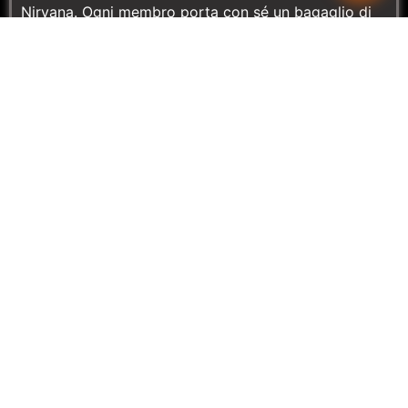
Nirvana. Ogni membro porta con sé un bagaglio di
esperienza e talento, unito dall’obiettivo comune di
onorare i Nirvana attraverso esibizioni intense e
memorabili.
GALLERY