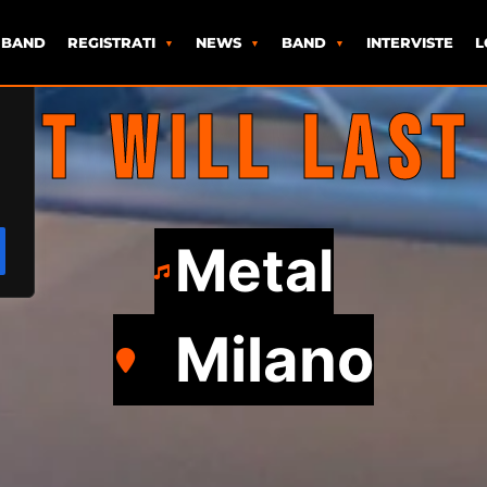
 BAND
REGISTRATI
NEWS
BAND
INTERVISTE
L
IT WILL LAST
Metal
Milano