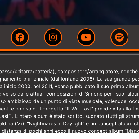
asso/chitarra/batteria), compositore/arrangiatore, nonché d
gnamento pluriennale (dal lontano 2006). La sua grande pas
 inizio 2000, nel 2011, venne pubblicato il suo primo album
verso dalle attuali composizioni di Simone per i suoi album 
corso ambizioso da un punto di vista musicale, volendosi oc
enti e non solo. Il progetto “It Will Last” prende vita alla f
Last” . L’intero album è stato scritto, suonato (tutti gli st
aldina (Mi). “Nightmares in Daylight” è un concept album ch
 distanza di pochi anni ecco il nuovo concept album “Manki
n daylight” soprattutto nelle musiche. Tante sono le influen