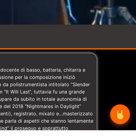
ocente di basso, batteria, chitarra e
sione per la composizione iniziò
 da polistrumentista intitolato “Slender
“It Will Last“, tuttavia fu una grande
cupare da subito in totale autonomia di
ine del 2018 “Nightmares in Daylight”
rumenti), registrato, mixato e…masterizzato
e parla di aspetti che stanno lentamente
nd” il proseguo e soprattutto
ze musicali di Simone, a partire dagli