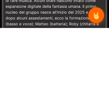
di fare musica. Alcuni brani nascono infatti come
espansione digitale della fantasia umana. Il primo
nucleo del gruppo nasce all’inizio del 2025 e poi,
dopo alcuni assestamenti, ecco la formazione: Ale
(basso e voce); Matteo (batteria); Roby (chitarra e
voce). Dalla miscela delle diverse esperienze
musicali nascono gli arrangiamenti dei pezzi nati
online e nascono anche nuove canzoni. I brani
proposti sono essenziali, diretti e, spesso, molto
ispirati alla realtà quotidiana: parole giuste al posto
giusto nel momento giusto (almeno si spera). Il 2026
è l’anno del debutto dal vivo.
GALLERY