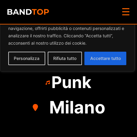
☰
Diamo valore alla tua privacy
BAND
TOP
Utilizziamo i cookie per migliorare la tua esperienza di
navigazione, offrirti pubblicità o contenuti personalizzati e
GLI AMICI
analizzare il nostro traffico. Cliccando “Accetta tutti”,
acconsenti al nostro utilizzo dei cookie.
IMMAGINARI
Personalizza
Rifiuta tutto
Accettare tutto
Punk
Milano