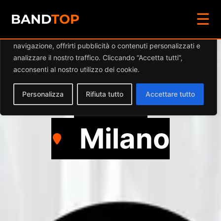
☰
Diamo valore alla tua privacy
BAND
TOP
Utilizziamo i cookie per migliorare la tua esperienza di
navigazione, offrirti pubblicità o contenuti personalizzati e
FOURTH HEAVEN
analizzare il nostro traffico. Cliccando “Accetta tutti”,
acconsenti al nostro utilizzo dei cookie.
Rock
Personalizza
Rifiuta tutto
Accettare tutto
Milano